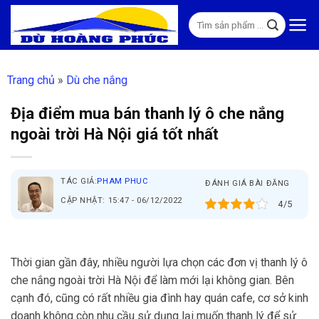
Skip
Tìm
to
kiếm:
content
Trang chủ
»
Dù che nắng
Địa điểm mua bán thanh lý ô che nắng
ngoài trời Hà Nội giá tốt nhất
TÁC GIẢ:
PHAM PHUC
ĐÁNH GIÁ BÀI ĐĂNG
CẬP NHẬT: 15:47 - 06/12/2022
4/5
Thời gian gần đây, nhiều người lựa chọn các đơn vị thanh lý ô
che nắng ngoài trời Hà Nội để làm mới lại không gian. Bên
cạnh đó, cũng có rất nhiều gia đình hay quán cafe, cơ sở kinh
doanh không còn nhu cầu sử dụng lại muốn thanh lý để sử