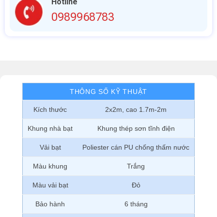
Hotline
0989968783
THÔNG SỐ KỸ THUẬT
Kích thước
2x2m, cao 1.7m-2m
Khung nhà bạt
Khung thép sơn tĩnh điện
Vải bạt
Poliester cán PU chống thấm nước
Màu khung
Trắng
Màu vải bạt
Đỏ
Bảo hành
6 tháng