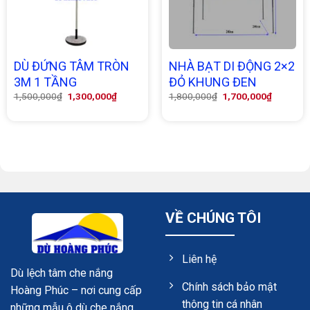
DÙ ĐỨNG TÂM TRÒN
NHÀ BẠT DI ĐỘNG 2×2
3M 1 TẦNG
ĐỎ KHUNG ĐEN
Giá
Giá
Giá
Giá
1,500,000
₫
1,300,000
₫
1,800,000
₫
1,700,000
₫
gốc
hiện
gốc
hiện
là:
tại
là:
tại
1,500,000₫.
là:
1,800,000₫.
là:
1,300,000₫.
1,700,00
VỀ CHÚNG TÔI
Liên hệ
Dù lệch tâm che nắng
Chính sách bảo mật
Hoàng Phúc – nơi cung cấp
thông tin cá nhân
những mẫu ô dù che nắng,