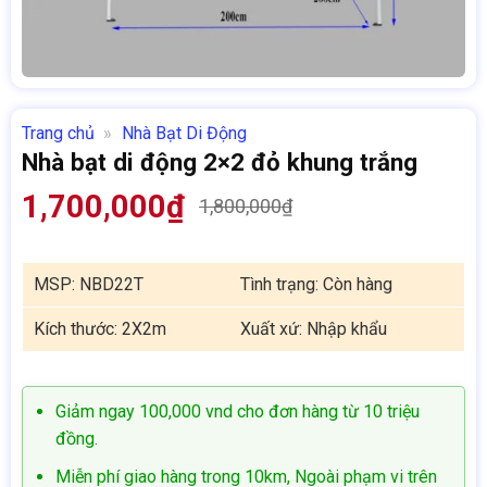
Trang chủ
»
Nhà Bạt Di Động
Nhà bạt di động 2×2 đỏ khung trắng
1,700,000
₫
1,800,000
₫
Giá
Giá
gốc
hiện
là:
tại
MSP:
NBD22T
Tình trạng:
Còn hàng
1,800,000₫.
là:
Kích thước:
2X2m
Xuất xứ:
Nhập khẩu
1,700,000₫.
Giảm ngay 100,000 vnd cho đơn hàng từ 10 triệu
đồng.
Miễn phí giao hàng trong 10km, Ngoài phạm vi trên