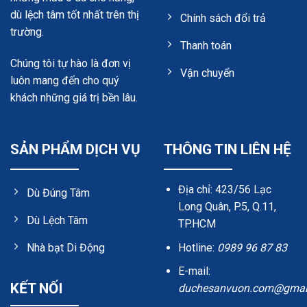
dù lệch tâm tốt nhất trên thị
Chính sách đổi trả
trường.
Thanh toán
Chúng tôi tự hào là đơn vị
Vận chuyển
luôn mang đến cho quý
khách những giá trị bền lâu.
SẢN PHẨM DỊCH VỤ
THÔNG TIN LIÊN HỆ
Địa chỉ: 423/56 Lạc
Dù Đúng Tâm
Long Quân, P.5, Q.11,
Dù Lệch Tâm
TP.HCM
Hotline:
0989 96 87 83
Nhà bạt Di Động
E-mail:
KẾT NỐI
duchesanvuon.com@gmai