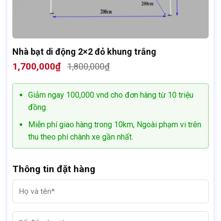
Nhà bạt di động 2×2 đỏ khung trắng
1,700,000
₫
1,800,000
₫
Giá
Giá
gốc
hiện
là:
tại
Giảm ngay 100,000 vnd cho đơn hàng từ 10 triệu
1,800,000₫.
là:
1,700,000₫.
đồng.
Miễn phí giao hàng trong 10km, Ngoài phạm vi trên
thu theo phí chành xe gần nhất.
Thông tin đặt hàng