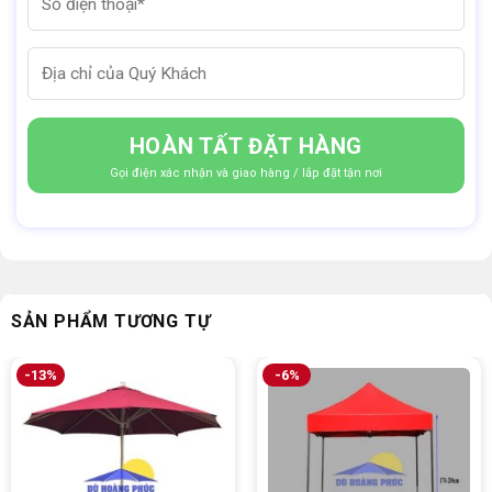
Gọi điện xác nhận và giao hàng / lắp đặt tận nơi
SẢN PHẨM TƯƠNG TỰ
-13%
-6%