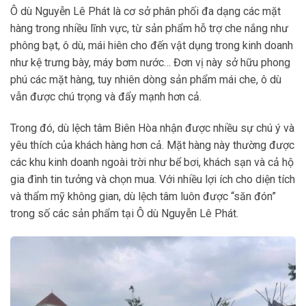
Ô dù Nguyễn Lê Phát là cơ sở phân phối đa dạng các mặt
hàng trong nhiều lĩnh vực, từ sản phẩm hỗ trợ che nắng như
phông bạt, ô dù, mái hiên cho đến vật dụng trong kinh doanh
như kệ trưng bày, máy bơm nước… Đơn vị này sở hữu phong
phú các mặt hàng, tuy nhiên dòng sản phẩm mái che, ô dù
vẫn được chú trọng và đẩy mạnh hơn cả.
Trong đó, dù lệch tâm Biên Hòa nhận được nhiều sự chú ý và
yêu thích của khách hàng hơn cả. Mặt hàng này thường được
các khu kinh doanh ngoài trời như bể bơi, khách sạn và cả hộ
gia đình tin tưởng và chọn mua. Với nhiều lợi ích cho diện tích
và thẩm mỹ không gian, dù lệch tâm luôn được “săn đón”
trong số các sản phẩm tại Ô dù Nguyễn Lê Phát.