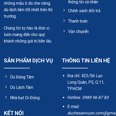
thông tin cá nhân
những mẫu ô dù che nắng,
dù lệch tâm tốt nhất trên thị
Chính sách đổi trả
trường.
Thanh toán
Chúng tôi tự hào là đơn vị
Vận chuyển
luôn mang đến cho quý
khách những giá trị bền lâu.
SẢN PHẨM DỊCH VỤ
THÔNG TIN LIÊN HỆ
Địa chỉ: 423/56 Lạc
Dù Đúng Tâm
Long Quân, P.5, Q.11,
Dù Lệch Tâm
TP.HCM
Hotline:
0989 96 87 83
Nhà bạt Di Động
E-mail:
KẾT NỐI
duchesanvuon.com@gmai