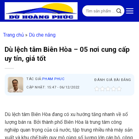
Skip
Tìm
to
kiếm:
content
Trang chủ
»
Dù che nắng
Dù lệch tâm Biên Hòa – 05 nơi cung cấp
uy tín, giá tốt
TÁC GIẢ:
PHAM PHUC
ĐÁNH GIÁ BÀI ĐĂNG
CẬP NHẬT: 15:47 - 06/12/2022
Dù lệch tâm Biên Hòa đang có xu hướng tăng nhanh về số
lượng bán ra. Bởi thành phố Biên Hòa là trung tâm công
nghiệp quan trọng của cả nước, tập trung nhiều nhà máy sản
xuất và khu chế biến quy mô cùng số lượng lớn cán bộ, công