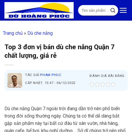
Skip
Tìm
to
kiếm:
content
Trang chủ
»
Dù che nắng
Top 3 đơn vị bán dù che nắng Quận 7
chất lượng, giá rẻ
TÁC GIẢ:
PHAM PHUC
ĐÁNH GIÁ BÀI ĐĂNG
CẬP NHẬT: 15:47 - 06/12/2022
Dù che nắng Quận 7 ngoài trời đang dần trở nên phổ biến
trong đời sống thường ngày. Chúng ta có thể dễ dàng bắt
gặp sản phẩm này tại bất cứ đâu từ sân vườn, nhà hàng,
quán cafe, bể bơi, khu nghỉ dưỡng,… Sở dĩ chúng trở nên phổ