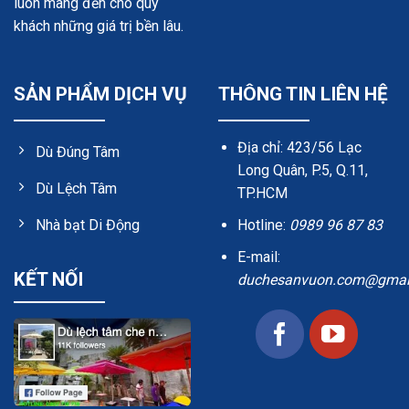
luôn mang đến cho quý
khách những giá trị bền lâu.
SẢN PHẨM DỊCH VỤ
THÔNG TIN LIÊN HỆ
Địa chỉ: 423/56 Lạc
Dù Đúng Tâm
Long Quân, P.5, Q.11,
Dù Lệch Tâm
TP.HCM
Hotline:
0989 96 87 83
Nhà bạt Di Động
E-mail:
KẾT NỐI
duchesanvuon.com@gmai