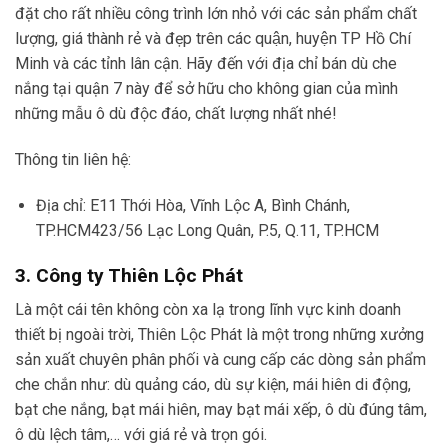
đặt cho rất nhiều công trình lớn nhỏ với các sản phẩm chất
lượng, giá thành rẻ và đẹp trên các quận, huyện TP Hồ Chí
Minh và các tỉnh lân cận. Hãy đến với địa chỉ bán dù che
nắng tại quận 7 này để sở hữu cho không gian của mình
những mẫu ô dù độc đáo, chất lượng nhất nhé!
Thông tin liên hệ:
Địa chỉ: E11 Thới Hòa, Vĩnh Lộc A, Bình Chánh,
TP.HCM423/56 Lạc Long Quân, P.5, Q.11, TP.HCM
3. Công ty Thiên Lộc Phát
Là một cái tên không còn xa lạ trong lĩnh vực kinh doanh
thiết bị ngoài trời, Thiên Lộc Phát là một trong những xưởng
sản xuất chuyên phân phối và cung cấp các dòng sản phẩm
che chắn như: dù quảng cáo, dù sự kiện, mái hiên di động,
bạt che nắng, bạt mái hiên, may bạt mái xếp, ô dù đúng tâm,
ô dù lệch tâm,… với giá rẻ và trọn gói.